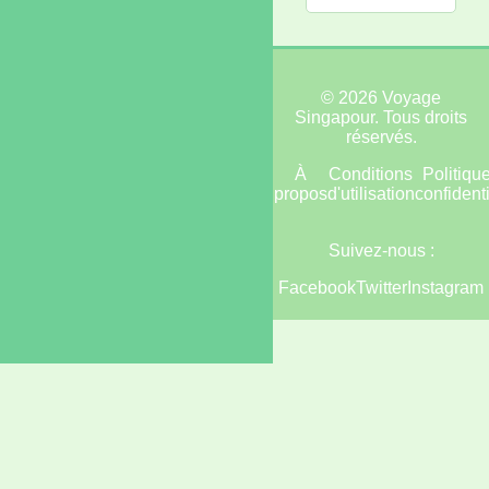
© 2026 Voyage
Singapour. Tous droits
réservés.
Accueil
Plan
À
Conditions
Politiqu
du
propos
d'utilisation
confidenti
site
Suivez-nous :
Facebook
Twitter
Instagram