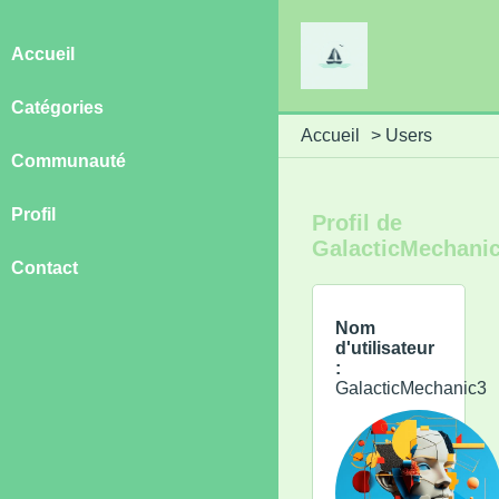
Accueil
Catégories
Accueil
>
Users
Communauté
Profil
Profil de
GalacticMechani
Contact
Nom
d'utilisateur
:
GalacticMechanic3