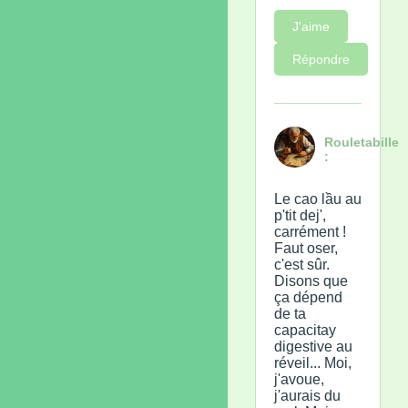
J'aime
Répondre
Rouletabille
:
Le cao lầu au
p'tit dej',
carrément !
Faut oser,
c'est sûr.
Disons que
ça dépend
de ta
capacitay
digestive au
réveil... Moi,
j'avoue,
j'aurais du