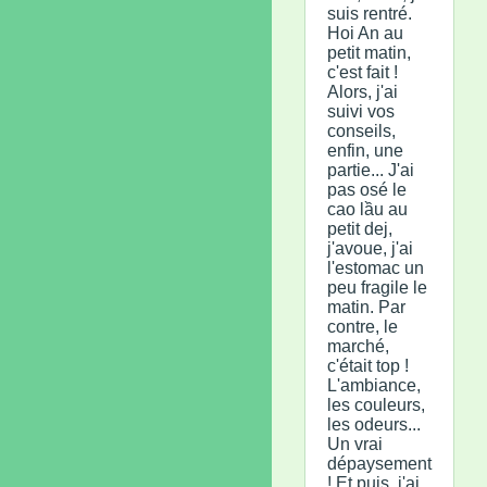
suis rentré.
Hoi An au
petit matin,
c'est fait !
Alors, j'ai
suivi vos
conseils,
enfin, une
partie... J'ai
pas osé le
cao lầu au
petit dej,
j'avoue, j'ai
l'estomac un
peu fragile le
matin. Par
contre, le
marché,
c'était top !
L'ambiance,
les couleurs,
les odeurs...
Un vrai
dépaysement
! Et puis, j'ai