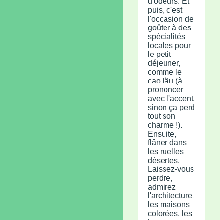
d'odeurs. Et
puis, c'est
l'occasion de
goûter à des
spécialités
locales pour
le petit
déjeuner,
comme le
cao lầu (à
prononcer
avec l'accent,
sinon ça perd
tout son
charme !).
Ensuite,
flâner dans
les ruelles
désertes.
Laissez-vous
perdre,
admirez
l'architecture,
les maisons
colorées, les