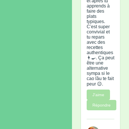
et après tu
apprends à
faire des
plats
typiques.
C'est super
convivial et
tu repars
avec des
recettes
authentiques
👨‍🍳. Ça peut
être une
alternative
sympa si le
cao lầu te fait
peur 😉.
J'aime
Répondre