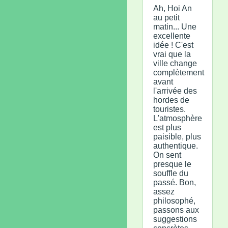
Ah, Hoi An
au petit
matin... Une
excellente
idée ! C'est
vrai que la
ville change
complètement
avant
l'arrivée des
hordes de
touristes.
L'atmosphère
est plus
paisible, plus
authentique.
On sent
presque le
souffle du
passé. Bon,
assez
philosophé,
passons aux
suggestions