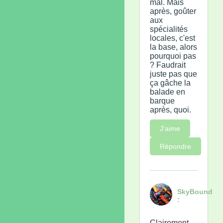
mal. Mais
après, goûter
aux
spécialités
locales, c'est
la base, alors
pourquoi pas
? Faudrait
juste pas que
ça gâche la
balade en
barque
après, quoi.
J'aime
Répondre
SkyBound
:
Clairement,