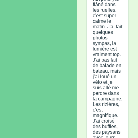
flâné dans
les ruelles,
c'est super
calme le
matin. J'ai fait
quelques
photos
sympas, la
lumière est
vraiment top.
J'ai pas fait
de balade en
bateau, mais
j'ai loué un
vélo et je
suis allé me
perdre dans
la campagne.
Les rizières,
c'est
magnifique.
J'ai croisé
des buffles,
des paysans
avec leurs