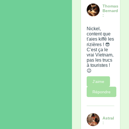
Thomas
Bernard
:
Nickel,
content que
t'aies kiffé les
rizières ! 😎
C'est ça le
vrai Vietnam,
pas les trucs
à touristes !
😉
J'aime
Répondre
Astral
: