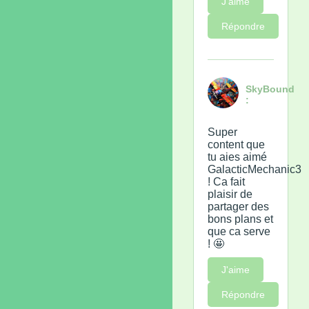
J'aime
Répondre
SkyBound
:
Super
content que
tu aies aimé
GalacticMechanic3
! Ca fait
plaisir de
partager des
bons plans et
que ca serve
! 🤩
J'aime
Répondre