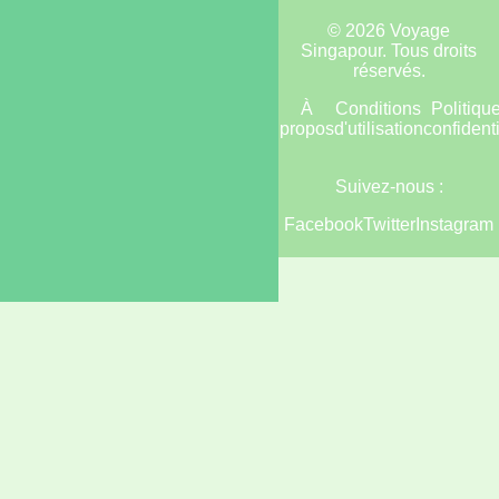
© 2026 Voyage
Singapour. Tous droits
réservés.
Accueil
Plan
À
Conditions
Politiqu
du
propos
d'utilisation
confidenti
site
Suivez-nous :
Facebook
Twitter
Instagram