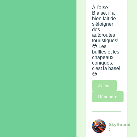
À l'aise
Blaise, il a
bien fait de
s'éloigner
des
autoroutes
touristiques!
😎 Les
buffles et les
chapeaux
coniques,
c'est la base!
😌
J'aime
Répondre
SkyBound
: