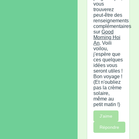
vous
trouverez
peut-être des
renseignements
complémentaires
sur
Good
Morning Hoi
An
. Voili
voilou,
j'espère que
ces quelques
idées vous
seront utiles !
Bon voyage !
(Et n'oubliez
pas la crème
solaire,
même au
petit matin !)
J'aime
Répondre