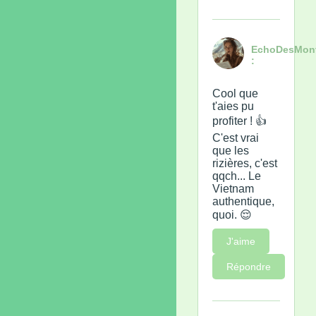
EchoDesMon
:
Cool que
t'aies pu
profiter ! 👍
C'est vrai
que les
rizières, c'est
qqch... Le
Vietnam
authentique,
quoi. 😌
J'aime
Répondre