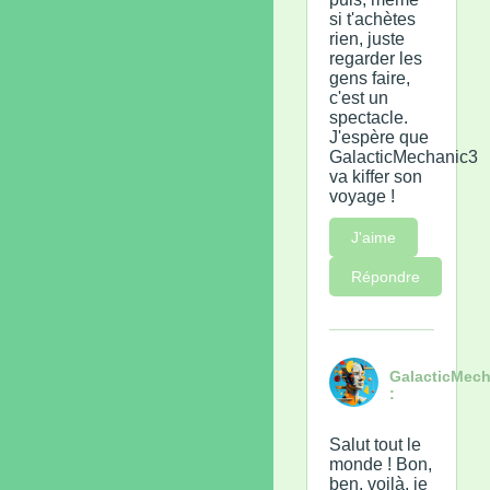
si t'achètes
rien, juste
regarder les
gens faire,
c'est un
spectacle.
J'espère que
GalacticMechanic3
va kiffer son
voyage !
J'aime
Répondre
GalacticMech
:
Salut tout le
monde ! Bon,
ben, voilà, je