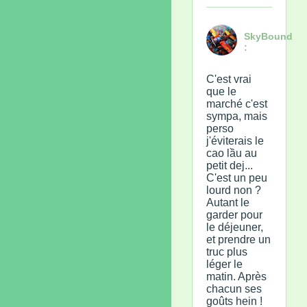
SkyBound
:
C'est vrai
que le
marché c'est
sympa, mais
perso
j'éviterais le
cao lầu au
petit dej...
C'est un peu
lourd non ?
Autant le
garder pour
le déjeuner,
et prendre un
truc plus
léger le
matin. Après
chacun ses
goûts hein !