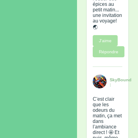
épices au
petit matin...
une invitation
au voyage!
🌏
J'aime
Répondre
SkyBound
:
C'est clair
que les
odeurs du
matin, ça met
dans
l'ambiance
direct ! 🤩 Et
puis, même