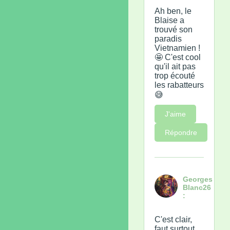
Ah ben, le
Blaise a
trouvé son
paradis
Vietnamien !
🤩 C'est cool
qu'il ait pas
trop écouté
les rabatteurs
😅
J'aime
Répondre
Georges
Blanc26
:
C'est clair,
faut surtout