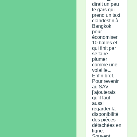
dirait un peu
le gars qui
prend un taxi
clandestin à
Bangkok
pour
économiser
10 balles et
qui finit par
se faire
plumer
comme une
volaille...
Enfin bref.
Pour revenir
au SAV,
j'ajouterais
qu'il faut
aussi
regarder la
disponibilité
des pièces
détachées en
ligne.
Souvent,