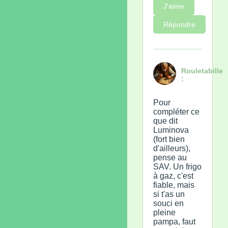
J'aime
Répondre
Rouletabille
:
Pour
compléter ce
que dit
Luminova
(fort bien
d'ailleurs),
pense au
SAV. Un frigo
à gaz, c'est
fiable, mais
si t'as un
souci en
pleine
pampa, faut