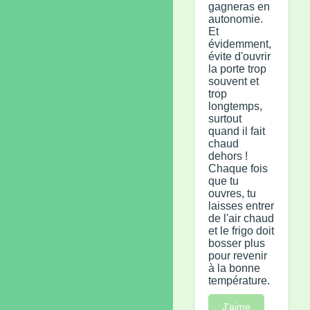
gagneras en
autonomie.
Et
évidemment,
évite d'ouvrir
la porte trop
souvent et
trop
longtemps,
surtout
quand il fait
chaud
dehors !
Chaque fois
que tu
ouvres, tu
laisses entrer
de l'air chaud
et le frigo doit
bosser plus
pour revenir
à la bonne
température.
J'aime