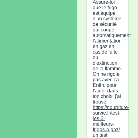
Assure-toi
que le frigo
est équipé
d'un système
de sécurité
qui coupe
automatiquement
l'alimentation
en gaz en
cas de fuite
ou
d'extinction
de la flamme.
On ne rigole
pas avec ça.
Enfin, pour
t'aider dans
ton choix, j'ai
trouvé
https://nourriture-
survie.fr/test-
les-3-
meilleurs-
frigos-a-gaz/
un test