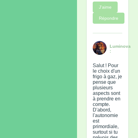
J'aime
Répondre
Luminova
:
Salut ! Pour
le choix d'un
frigo à gaz, je
pense que
plusieurs
aspects sont
à prendre en
compte.
D'abord,
l'autonomie
est
primordiale,
surtout si tu
prévois des