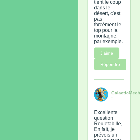
tient le coup
dans le
désert, c'est
pas
forcément le
top pour la
montagne,
par exemple.
J'aime
Répondre
GalacticMech
:
Excellente
question
Rouletabille,
En fait, je
prévois un