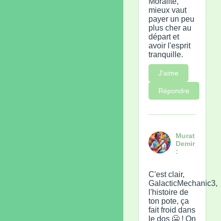
Moralité,
mieux vaut
payer un peu
plus cher au
départ et
avoir l'esprit
tranquille.
J'aime
Répondre
Murat
Demir
:
C'est clair,
GalacticMechanic3,
l'histoire de
ton pote, ça
fait froid dans
le dos 🥶 ! On