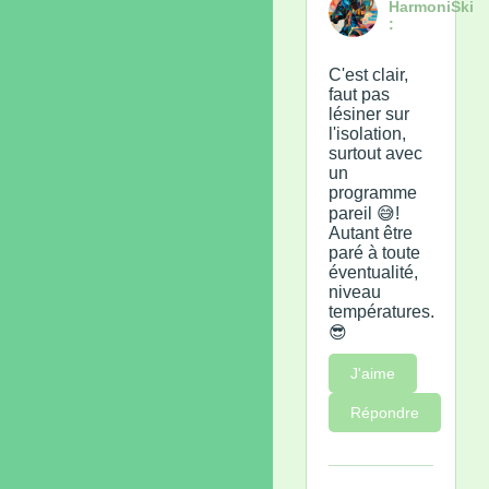
HarmoniSki
:
C'est clair,
faut pas
lésiner sur
l'isolation,
surtout avec
un
programme
pareil 😅!
Autant être
paré à toute
éventualité,
niveau
températures.
😎
J'aime
Répondre