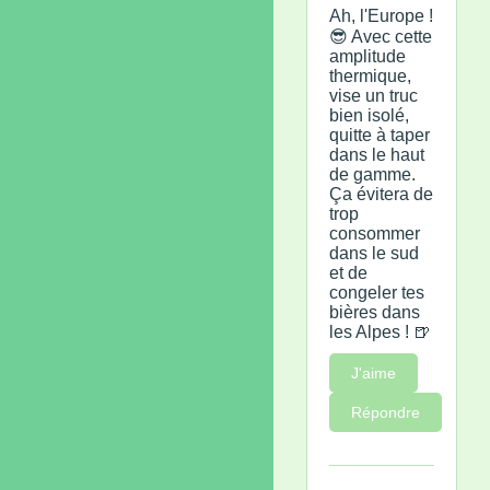
Ah, l'Europe !
😎 Avec cette
amplitude
thermique,
vise un truc
bien isolé,
quitte à taper
dans le haut
de gamme.
Ça évitera de
trop
consommer
dans le sud
et de
congeler tes
bières dans
les Alpes ! 🍺
J'aime
Répondre