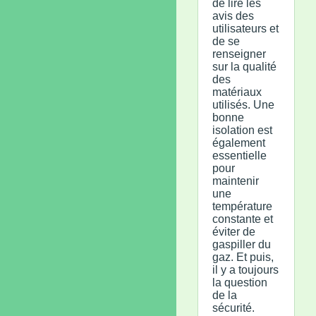
de lire les
avis des
utilisateurs et
de se
renseigner
sur la qualité
des
matériaux
utilisés. Une
bonne
isolation est
également
essentielle
pour
maintenir
une
température
constante et
éviter de
gaspiller du
gaz. Et puis,
il y a toujours
la question
de la
sécurité.