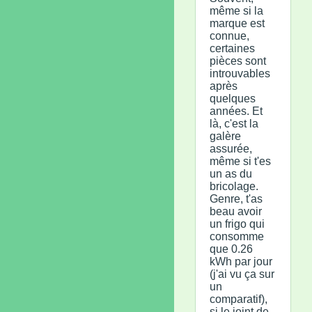
même si la
marque est
connue,
certaines
pièces sont
introuvables
après
quelques
années. Et
là, c'est la
galère
assurée,
même si t'es
un as du
bricolage.
Genre, t'as
beau avoir
un frigo qui
consomme
que 0.26
kWh par jour
(j'ai vu ça sur
un
comparatif),
si le joint de