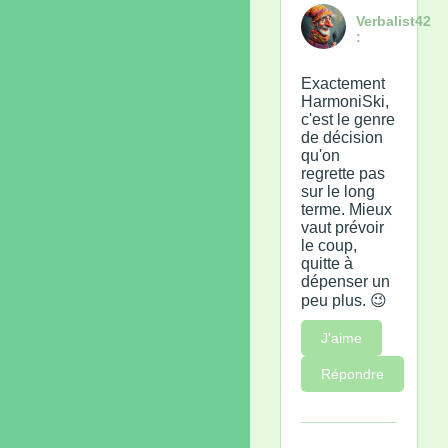
Verbalist42
:
Exactement
HarmoniSki,
c'est le genre
de décision
qu'on
regrette pas
sur le long
terme. Mieux
vaut prévoir
le coup,
quitte à
dépenser un
peu plus. 😉
J'aime
Répondre