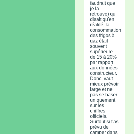
faudrait que
je la
retrouve) qui
disait qu'en
réalité, la
consommation
des frigos à
gaz était
souvent
supérieure
de 15 à 20%
par rapport
aux données
constructeur.
Donc, vaut
mieux prévoir
large et ne
pas se baser
uniquement
sur les
chiffres
officiels.
Surtout si t'as
prévu de
camper dans