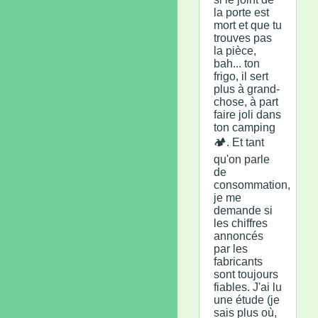
la porte est
mort et que tu
trouves pas
la pièce,
bah... ton
frigo, il sert
plus à grand-
chose, à part
faire joli dans
ton camping
🏕️. Et tant
qu'on parle
de
consommation,
je me
demande si
les chiffres
annoncés
par les
fabricants
sont toujours
fiables. J'ai lu
une étude (je
sais plus où,