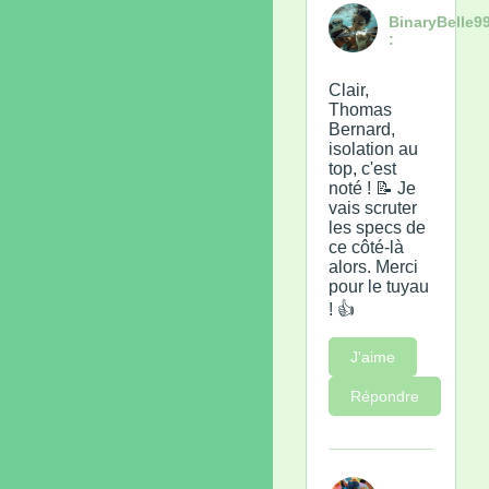
BinaryBelle9
:
Clair,
Thomas
Bernard,
isolation au
top, c'est
noté ! 📝 Je
vais scruter
les specs de
ce côté-là
alors. Merci
pour le tuyau
! 👍
J'aime
Répondre