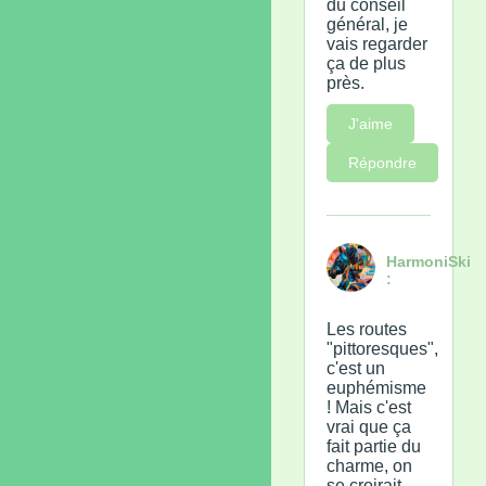
du conseil
général, je
vais regarder
ça de plus
près.
J'aime
Répondre
HarmoniSki
:
Les routes
"pittoresques",
c'est un
euphémisme
! Mais c'est
vrai que ça
fait partie du
charme, on
se croirait