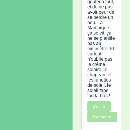
goûter à tout,
et de ne pas
avoir peur de
se perdre un
peu. La
Martinique,
ça se vit, ça
ne se planifie
pas au
millimètre. Et
surtout,
n'oublie pas
la crème
solaire, le
chapeau, et
les lunettes
de soleil, le
soleil tape
fort là-bas !
J'aime
Répondre