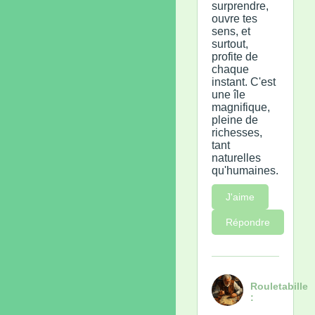
surprendre,
ouvre tes
sens, et
surtout,
profite de
chaque
instant. C'est
une île
magnifique,
pleine de
richesses,
tant
naturelles
qu'humaines.
J'aime
Répondre
Rouletabille
: