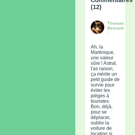
(12)
Thomas
Bernard
:
Ah, la
Martinique,
une valeur
sûre ! Astral,
t'as raison,
ça mérite un
petit guide de
survie pour
éviter les
pièges à
touristes.
Bon, déjà,
pour se
déplacer,
oublie la
voiture de
location si