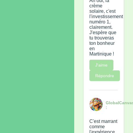
Ah oui, la
crème
solaire, c'est
l'investissement
numéro 1,
clairement.
J'espère que
tu trouveras
ton bonheur
en
Martinique !
J'aime
Répondre
GlobalCanva
:
C'est marrant
comme
l'expérience