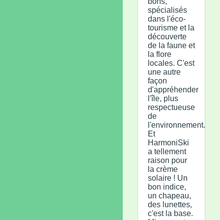
bons,
spécialisés
dans l'éco-
tourisme et la
découverte
de la faune et
la flore
locales. C'est
une autre
façon
d'appréhender
l'île, plus
respectueuse
de
l'environnement.
Et
HarmoniSki
a tellement
raison pour
la crème
solaire ! Un
bon indice,
un chapeau,
des lunettes,
c'est la base.