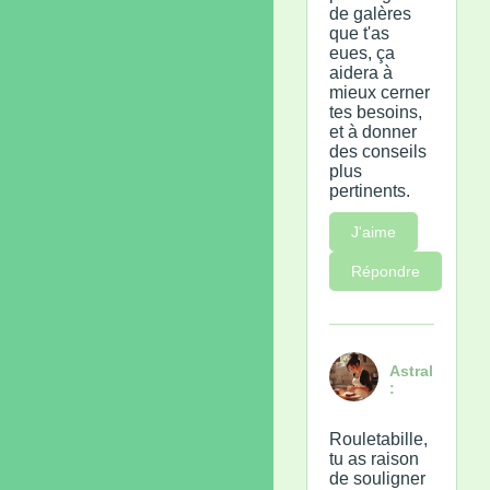
de galères
que t'as
eues, ça
aidera à
mieux cerner
tes besoins,
et à donner
des conseils
plus
pertinents.
J'aime
Répondre
Astral
:
Rouletabille,
tu as raison
de souligner