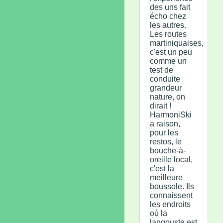
des uns fait
écho chez
les autres.
Les routes
martiniquaises,
c'est un peu
comme un
test de
conduite
grandeur
nature, on
dirait !
HarmoniSki
a raison,
pour les
restos, le
bouche-à-
oreille local,
c'est la
meilleure
boussole. Ils
connaissent
les endroits
où la
langouste est