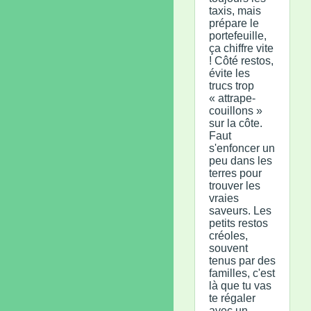
taxis, mais
prépare le
portefeuille,
ça chiffre vite
! Côté restos,
évite les
trucs trop
« attrape-
couillons »
sur la côte.
Faut
s'enfoncer un
peu dans les
terres pour
trouver les
vraies
saveurs. Les
petits restos
créoles,
souvent
tenus par des
familles, c'est
là que tu vas
te régaler
avec un