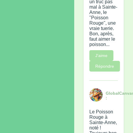
un truc pas
mal à Sainte-
Anne, le
"Poisson
Rouge", une
vraie tuerie.
Bon, après,
faut aimer le
poisson...
J'aime
Répondre
GlobalCanva
:
Le Poisson
Rouge à
Sainte-Anne,
noté !