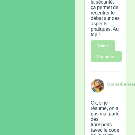
la sécurité,
ça permet de
recentrer le
débat sur des
aspects
pratiques. Au
top !
J'aime
Répondre
GlobalCanva
:
Ok, si je
résume, on a
pas mal parlé
des
transports
(avec le code