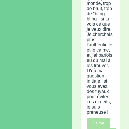
monde, trop
de bruit, trop
de "bling-
bling", si tu
vois ce que
je veux dire.
Je cherchais
plus
l'authenticité
et le calme,
et j'ai parfois
eu du mal à
les trouver.
D'où ma
question
initiale : si
vous avez
des tuyaux
pour éviter
ces écueils,
je suis
preneuse !
J'aime