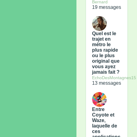
Bernard
19 messages
Quel est le
trajet en
métro le
plus rapide
ou le plus
original que
vous ayez
jamais fait ?
EchoDesMontagnes15
13 messages
Entre
Coyote et
Waze,
laquelle de
ces
applications