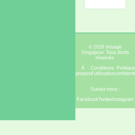
1
© 2026 Voyage
Singapour. Tous droits
réservés.
Accueil
Plan
À
Conditions
Politiqu
du
propos
d'utilisation
confidenti
site
Suivez-nous :
Facebook
Twitter
Instagram