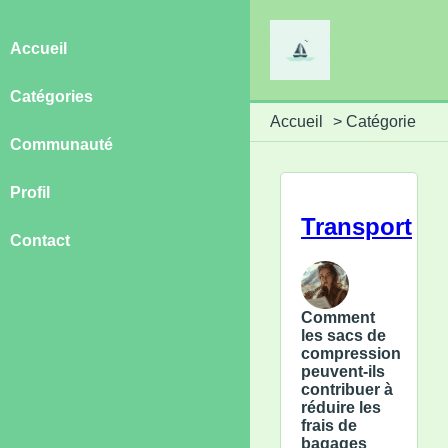
Accueil
Catégories
Accueil
>
Catégorie
Communauté
Profil
Transport
Contact
Comment
les sacs de
compression
peuvent-ils
contribuer à
réduire les
frais de
bagages